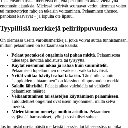
Yksi ensimmäisistä merkeistä on, että pelaaminen alkaa viedä yhä
enemmän ajatuksia. Mielessä pyörivät seuraavat vedot, aiemmat voitot
tai menetettyjen rahojen takaisin voittaminen. Pelaaminen tihenee,
panokset kasvavat – ja lopulta ote lipsuu.
Tyypillisiä merkkejä peliriippuvuudesta
On olemassa useita varoitusmerkkejä, jotka voivat auttaa tunnistamaan,
milloin pelaaminen on karkaamassa käsistä:
Pelaat paetaksesi ongelmia tai pahaa mieltä.
Pelaamisesta
tulee tapa lievittää ahdistusta tai tylsyyttä.
Käytät enemmän aikaa ja rahaa kuin suunnittelit.
Pelaamisen lopettaminen on vaikeaa, vaikka häviäisit.
Yrität voittaa hävityt rahat takaisin.
Tämä niin sanottu
“tappioiden jahtaaminen” on klassinen riippuvuuden merkki.
Salailu läheisiltä.
Pelaaja alkaa valehdella tai vähätellä
pelaamisen määrää.
Velkaantuminen tai säästöjen käyttäminen pelaamiseen.
Taloudelliset ongelmat ovat usein myöhäinen, mutta selvä
merkki.
Mielenkiinnon menetys muihin asioihin.
Pelaaminen
syrjäyttää harrastukset, työn ja sosiaaliset suhteet.
Jos tunnistat useita näistä merkeistä itsessäsi tai läheisessäsi, on aika