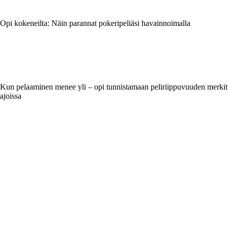
Opi kokeneilta: Näin parannat pokeripeliäsi havainnoimalla
Kun pelaaminen menee yli – opi tunnistamaan peliriippuvuuden merkit
ajoissa